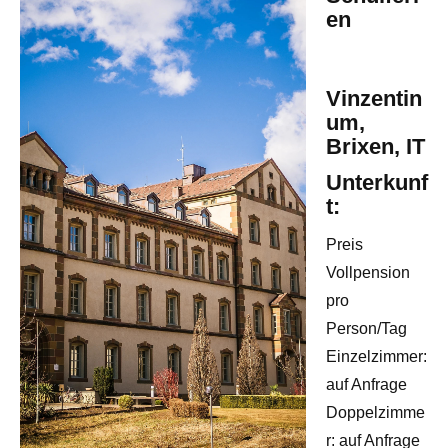
en
Vinzentin
um,
Brixen, IT
Unterkunf
t:
Preis
Vollpension
pro
Person/Tag
Einzelzimmer:
auf Anfrage
Doppelzimme
r: auf Anfrage