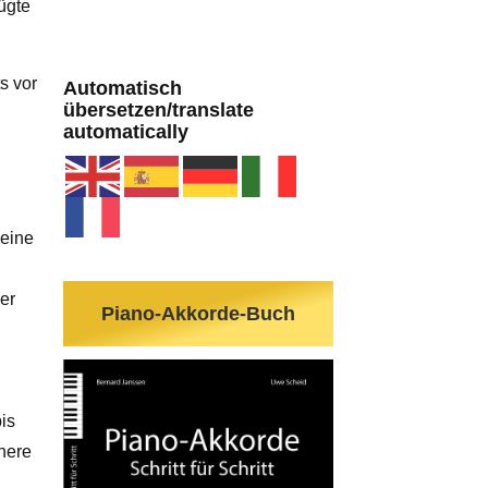
ügte
s vor
Automatisch
übersetzen/translate
automatically
 eine
er
Piano-Akkorde-Buch
is
here