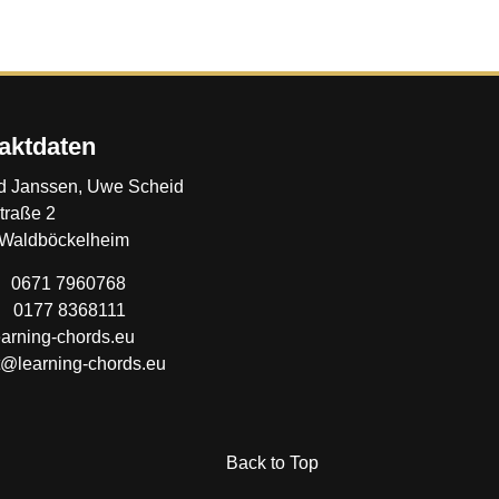
aktdaten
d Janssen, Uwe Scheid
traße 2
Waldböckelheim
0671 7960768
: 0177 8368111
arning-chords.eu
t@learning-chords.eu
Back to Top