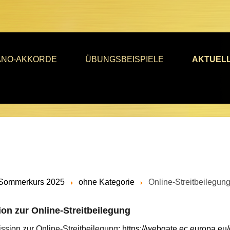
ANO-AKKORDE
ÜBUNGSBEISPIELE
AKTUEL
Sommerkurs 2025
ohne Kategorie
Online-Streitbeilegun
on zur Online-Streitbeilegung
ssion zur Online-Streitbeilegung:
https://webgate.ec.europa.eu/