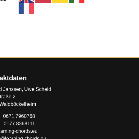
aktdaten
d Janssen, Uwe Scheid
traße 2
Waldböckelheim
0671 7960768
: 0177 8368111
arning-chords.eu
t@learning-chords.eu