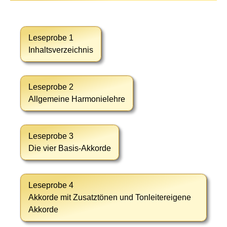
Leseprobe 1
Inhaltsverzeichnis
Leseprobe 2
Allgemeine Harmonielehre
Leseprobe 3
Die vier Basis-Akkorde
Leseprobe 4
Akkorde mit Zusatztönen und Tonleitereigene
Akkorde