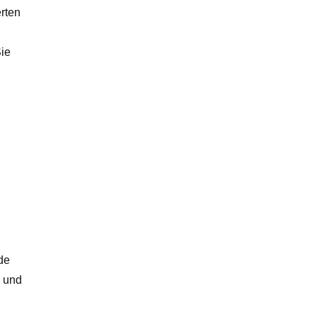
rten
ie
n
de
e und