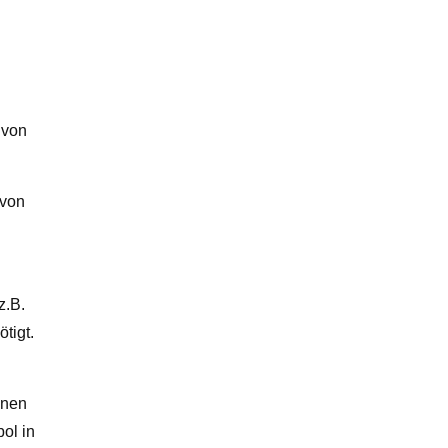
 von
 von
z.B.
tigt.
nnen
ol in