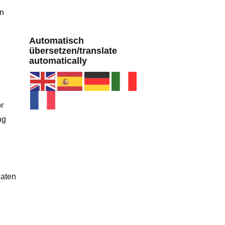
en
Automatisch
übersetzen/translate
automatically
r
ng
Daten