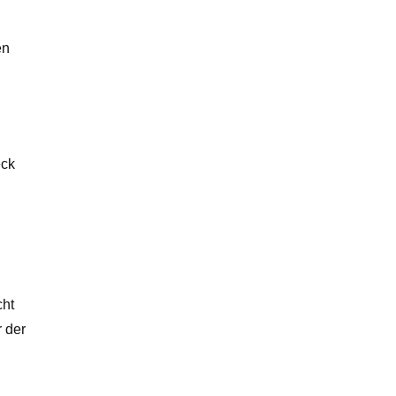
en
eck
cht
 der