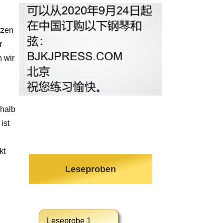
tzen
r
 wir
shalb
ist
kt
Leseproben
Leseprobe 1