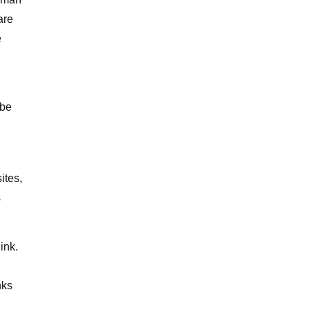
are
e
 be
ites,
s
ink.
d
nks