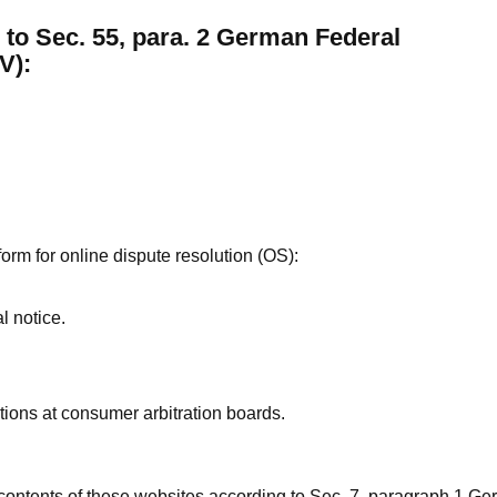
 to Sec. 55, para. 2 German Federal
V):
m for online dispute resolution (OS):
l notice.
tions at consumer arbitration boards.
n contents of these websites according to Sec. 7, paragraph 1 G