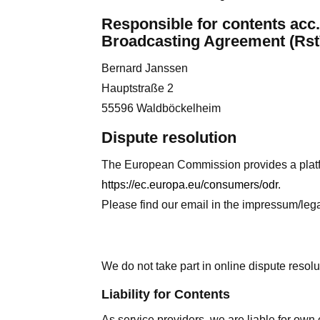
Responsible for contents acc.
Broadcasting Agreement (Rst
Bernard Janssen
Hauptstraße 2
55596 Waldböckelheim
Dispute resolution
The European Commission provides a platfor
https://ec.europa.eu/consumers/odr
.
Please find our email in the impressum/lega
We do not take part in online dispute resolu
Liability for Contents
As service providers, we are liable for ow