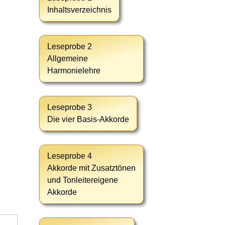
Inhaltsverzeichnis
Leseprobe 2
Allgemeine
Harmonielehre
Leseprobe 3
Die vier Basis-Akkorde
Leseprobe 4
Akkorde mit Zusatztönen
und Tonleitereigene
Akkorde