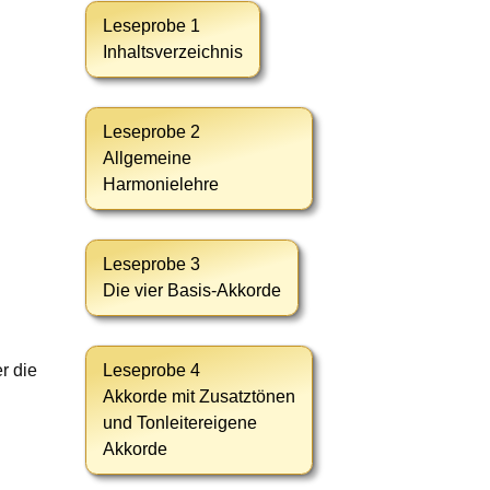
Leseprobe 1
Inhaltsverzeichnis
Leseprobe 2
Allgemeine
Harmonielehre
Leseprobe 3
Die vier Basis-Akkorde
Leseprobe 4
r die
Akkorde mit Zusatztönen
und Tonleitereigene
Akkorde