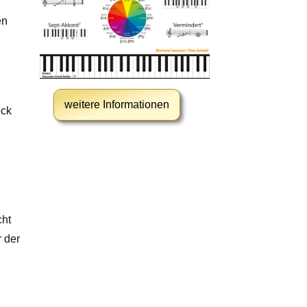
en
weitere Informationen
eck
cht
 der