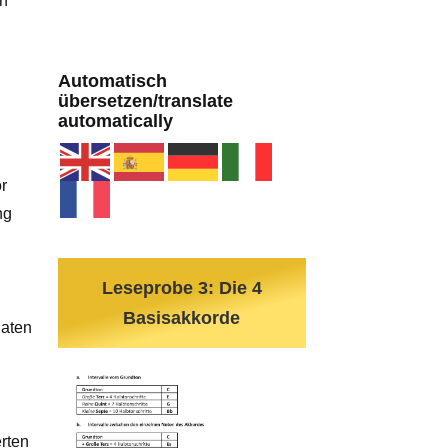
en
Automatisch
übersetzen/translate
automatically
r
ng
Leseprobe 3: Die 4
Basisakkorde
Daten
rten