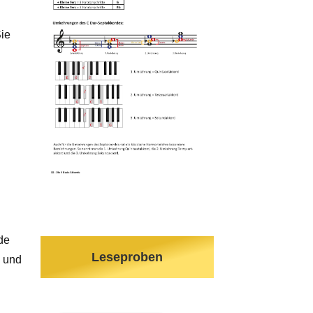
ie
n
de
Leseproben
e und