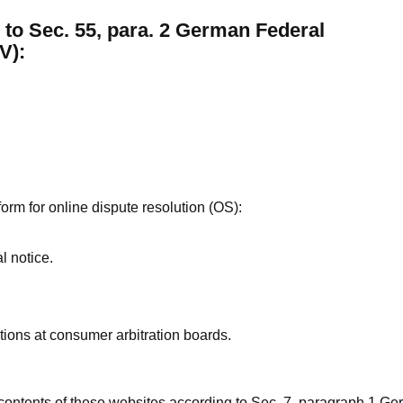
 to Sec. 55, para. 2 German Federal
V):
m for online dispute resolution (OS):
l notice.
tions at consumer arbitration boards.
n contents of these websites according to Sec. 7, paragraph 1 G