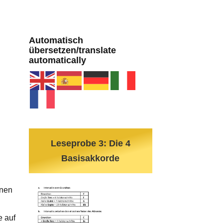
Automatisch
übersetzen/translate
automatically
Leseprobe 3: Die 4
Basisakkorde
inen
e auf