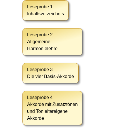
Leseprobe 1
Inhaltsverzeichnis
Leseprobe 2
Allgemeine
Harmonielehre
Leseprobe 3
Die vier Basis-Akkorde
Leseprobe 4
Akkorde mit Zusatztönen
und Tonleitereigene
Akkorde