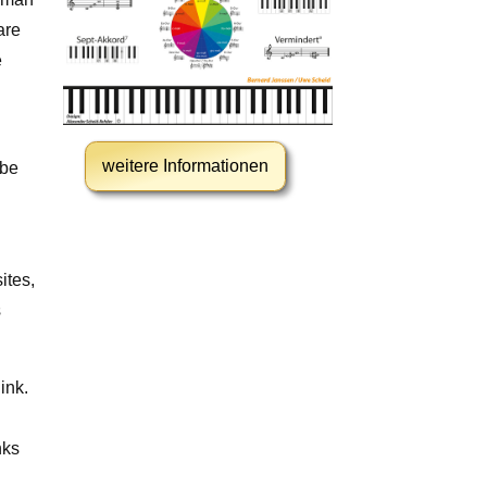
are
e
weitere Informationen
 be
ites,
s
ink.
d
nks