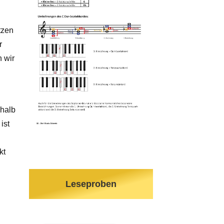
tzen
r
 wir
shalb
ist
kt
Leseproben