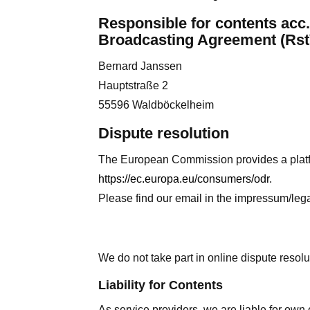
Responsible for contents acc.
Broadcasting Agreement (Rst
Bernard Janssen
Hauptstraße 2
55596 Waldböckelheim
Dispute resolution
The European Commission provides a platfor
https://ec.europa.eu/consumers/odr
.
Please find our email in the impressum/lega
We do not take part in online dispute resolu
Liability for Contents
As service providers, we are liable for ow